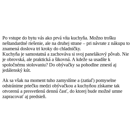
Po vstupe do bytu vás ako prvá víta kuchyňa. Možno trošku
neštandardné riešenie, ale na druhej strane – pri návrate z nákupu to
znamená doslova tri kroky do chladničky.
Kuchyňa je samostatná a zachováva si svoj panelákový pôvab. Nie
je obrovská, ale praktická a šikovná. A kdeže sa usadíte k
spoločnému stolovaniu? Do obývačky sa pohodlne zmestí aj
jedálenský kút.
Ak sa však na moment tuho zamyslíme a (zatiaľ) pomyselne
odstránime priečku medzi obývačkou a kuchyňou získame tak
otvorenú a presvetlenú dennú časť, do ktorej bude možné umne
zapracovať aj predsieň.