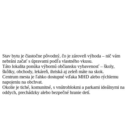
Stav bytu je čiastočne pôvodný, čo je zároveň výhoda – nič vám
nebráni začať s úpravami podľa vlastného vkusu.
Táto lokalita ponúka výbornú občiansku vybavenosť – školy,
škôlky, obchody, lekáreň, ihriská aj zeleň máte na skok.
Centrum mesta je ľahko dostupné vďaka MHD alebo rýchlemu
napojeniu na obchvat.
Okolie je tiché, komunitné, s vnútroblokmi a parkami ideálnymi na
oddych, prechádzky alebo bezpečné hranie detí.