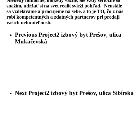
Niekedy humorne, inokedy vážne, ale vždy seriózne sa
snažím, udržať si na svet realít svieži pohľad. Neustále
sa vzdelávame a pracujeme na sebe, a to je TO, čo z nás
robí kompetentných a zdatných partnerov pri predaji
vašich nehnuteľností.
Previous Project
2 izbový byt Prešov, ulica
Mukačevská
Next Project
2 izbový byt Prešov, ulica Sibírska