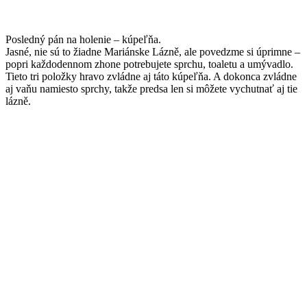
Posledný pán na holenie – kúpeľňa.
Jasné, nie sú to žiadne Mariánske Lázně, ale povedzme si úprimne –
popri každodennom zhone potrebujete sprchu, toaletu a umývadlo.
Tieto tri položky hravo zvládne aj táto kúpeľňa. A dokonca zvládne
aj vaňu namiesto sprchy, takže predsa len si môžete vychutnať aj tie
lázně.