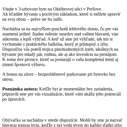
Vitajte v 3-izbovom byte na Októbrovej ulici v Prešove.
Ak hľadáte bývanie s poctivým základom, ktoré si môžete upraviť
na svoj obraz – práve ste ho našli.
Nachádza sa na najvyššom poschodí tehlového domu, čo pre vás
znamená jediné: žiadne rušenie susedov nad vašimi hlavami, viac
súkromia a lepší výhľad. A keď už sme pri výhľade, tak ten si
vychutnáte z praktického balkóna, ktorý je prístupný z izby.
Dispozične vás poteší trojica plnohodnotných izieb, ideálnych na
bývanie pre mladý pár, rodinu, ale aj ako investícia na prenájom.
K tomu dve pivnice, ktoré sa postarajú o vašu kompletnú letnú aj
zimnú športovú výbavu.
A bonus na záver – bezproblémové parkovanie pri bytovke bez
stresu.
Poznámka autora:
Keďže byt je momentálne bez zariadenia,
pripravili sme pre vás vizualizácie, ktoré vám ukážu jeho potenciál
po úpravách.
Obývačka sa nachádza v strede dispozície. Mohli by sme ju nazvať
hlavnou tepnou bytu, keďže z nej vedú dvere do každej ďalšej izby.