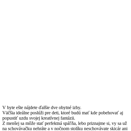
V byte ešte nájdete ďalšie dve obytné izby.
Väčšia ideálne poslúži pre deti, ktoré budú mať kde pobehovať aj
popustiť uzdu svojej kreatívnej fantázii.
Z menšej sa môže stať perfektná spáľňa, lebo priznajme si, vy sa už
na schovávačku nehráte a v nočnom stolíku neschovávate skicár ani