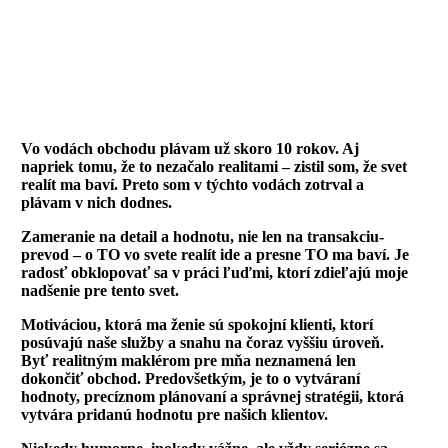
Vo vodách obchodu plávam už skoro 10 rokov. Aj
napriek tomu, že to nezačalo realitami – zistil som, že svet
realít ma baví. Preto som v týchto vodách zotrval a
plávam v nich dodnes.
Zameranie na detail a hodnotu, nie len na transakciu-
prevod – o TO vo svete realít ide a presne TO ma baví. Je
radosť obklopovať sa v práci ľuďmi, ktorí zdieľajú moje
nadšenie pre tento svet.
Motiváciou, ktorá ma ženie sú spokojní klienti, ktorí
posúvajú naše služby a snahu na čoraz vyššiu úroveň.
Byť realitným maklérom pre mňa neznamená len
dokončiť obchod. Predovšetkým, je to o vytváraní
hodnoty, precíznom plánovaní a správnej stratégii, ktorá
vytvára pridanú hodnotu pre našich klientov.