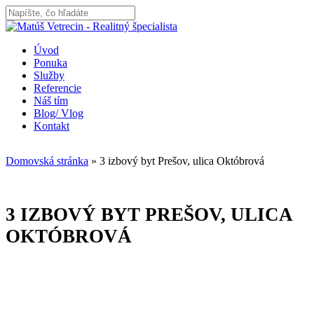
Skip
to
Close
main
Search
content
Menu
Úvod
Ponuka
Služby
Referencie
Náš tím
Blog/ Vlog
Kontakt
Domovská stránka
»
3 izbový byt Prešov, ulica Októbrová
3 IZBOVÝ BYT PREŠOV, ULICA
OKTÓBROVÁ