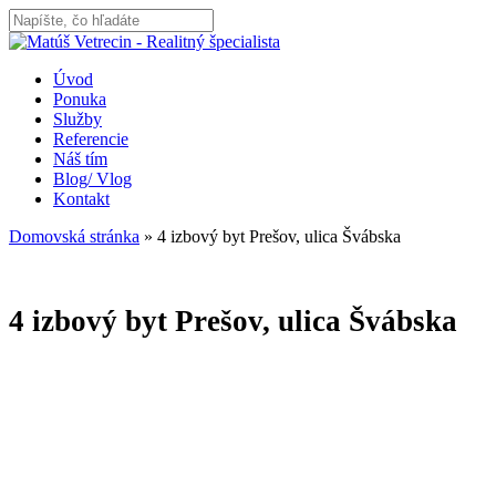
Skip
to
Close
main
Search
content
Menu
Úvod
Ponuka
Služby
Referencie
Náš tím
Blog/ Vlog
Kontakt
Domovská stránka
»
4 izbový byt Prešov, ulica Švábska
4 izbový byt Prešov, ulica Švábska