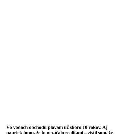
Vo vodách obchodu plávam už skoro 10 rokov. Aj
napriek tomu, že to nezačalo realitami – zistil som, že