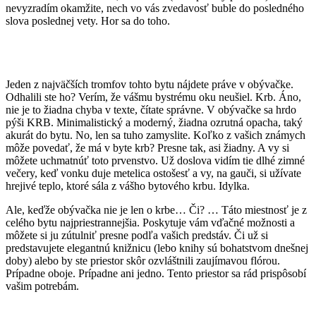
nevyzradím okamžite, nech vo vás zvedavosť buble do posledného
slova poslednej vety. Hor sa do toho.
Jeden z najväčších tromfov tohto bytu nájdete práve v obývačke.
Odhalili ste ho? Verím, že vášmu bystrému oku neušiel. Krb. Áno,
nie je to žiadna chyba v texte, čítate správne. V obývačke sa hrdo
pýši KRB. Minimalistický a moderný, žiadna ozrutná opacha, taký
akurát do bytu. No, len sa tuho zamyslite. Koľko z vašich známych
môže povedať, že má v byte krb? Presne tak, asi žiadny. A vy si
môžete uchmatnúť toto prvenstvo. Už doslova vidím tie dlhé zimné
večery, keď vonku duje metelica ostošesť a vy, na gauči, si užívate
hrejivé teplo, ktoré sála z vášho bytového krbu. Idylka.
Ale, keďže obývačka nie je len o krbe… Či? … Táto miestnosť je z
celého bytu najpriestrannejšia. Poskytuje vám vďačné možnosti a
môžete si ju zútulniť presne podľa vašich predstáv. Či už si
predstavujete elegantnú knižnicu (lebo knihy sú bohatstvom dnešnej
doby) alebo by ste priestor skôr ozvláštnili zaujímavou flórou.
Prípadne oboje. Prípadne ani jedno. Tento priestor sa rád prispôsobí
vašim potrebám.