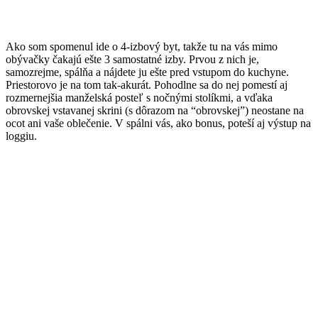
Ako som spomenul ide o 4-izbový byt, takže tu na vás mimo
obývačky čakajú ešte 3 samostatné izby. Prvou z nich je,
samozrejme, spálňa a nájdete ju ešte pred vstupom do kuchyne.
Priestorovo je na tom tak-akurát. Pohodlne sa do nej pomestí aj
rozmernejšia manželská posteľ s nočnými stolíkmi, a vďaka
obrovskej vstavanej skrini (s dôrazom na “obrovskej”) neostane na
ocot ani vaše oblečenie. V spálni vás, ako bonus, poteší aj výstup na
loggiu.