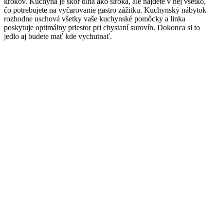
krokov. Kuchyňa je skôr dlhá ako široká, ale nájdete v nej všetko,
čo potrebujete na vyčarovanie gastro zážitku. Kuchynský nábytok
rozhodne uschová všetky vaše kuchynské pomôcky a linka
poskytuje optimálny priestor pri chystaní surovín. Dokonca si to
jedlo aj budete mať kde vychutnať.