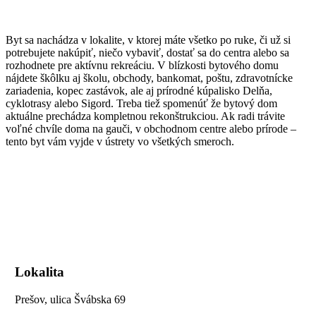
Byt sa nachádza v lokalite, v ktorej máte všetko po ruke, či už si
potrebujete nakúpiť, niečo vybaviť, dostať sa do centra alebo sa
rozhodnete pre aktívnu rekreáciu. V blízkosti bytového domu
nájdete škôlku aj školu, obchody, bankomat, poštu, zdravotnícke
zariadenia, kopec zastávok, ale aj prírodné kúpalisko Delňa,
cyklotrasy alebo Sigord. Treba tiež spomenúť že bytový dom
aktuálne prechádza kompletnou rekonštrukciou. Ak radi trávite
voľné chvíle doma na gauči, v obchodnom centre alebo prírode –
tento byt vám vyjde v ústrety vo všetkých smeroch.
Lokalita
Prešov, ulica Švábska 69