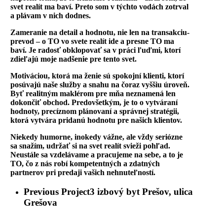
svet realít ma baví. Preto som v týchto vodách zotrval
a plávam v nich dodnes.
Zameranie na detail a hodnotu, nie len na transakciu-
prevod – o TO vo svete realít ide a presne TO ma
baví. Je radosť obklopovať sa v práci ľuďmi, ktorí
zdieľajú moje nadšenie pre tento svet.
Motiváciou, ktorá ma ženie sú spokojní klienti, ktorí
posúvajú naše služby a snahu na čoraz vyššiu úroveň.
Byť realitným maklérom pre mňa neznamená len
dokončiť obchod. Predovšetkým, je to o vytváraní
hodnoty, precíznom plánovaní a správnej stratégii,
ktorá vytvára pridanú hodnotu pre našich klientov.
Niekedy humorne, inokedy vážne, ale vždy seriózne
sa snažím, udržať si na svet realít svieži pohľad.
Neustále sa vzdelávame a pracujeme na sebe, a to je
TO, čo z nás robí kompetentných a zdatných
partnerov pri predaji vašich nehnuteľností.
Previous Project
3 izbový byt Prešov, ulica
Grešova