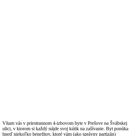
Vítam vás v priestrannom 4-izbovom byte v Prešove na Švábskej
ulici, v ktorom si každý nájde svoj kútik na zašívanie. Byt ponúka
hneď niekoľko benefitov, ktoré vám (ako správny partizán)