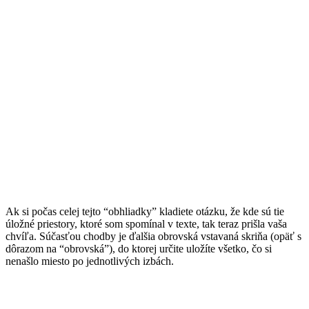
Ak si počas celej tejto “obhliadky” kladiete otázku, že kde sú tie
úložné priestory, ktoré som spomínal v texte, tak teraz prišla vaša
chvíľa. Súčasťou chodby je ďalšia obrovská vstavaná skriňa (opäť s
dôrazom na “obrovská”), do ktorej určite uložíte všetko, čo si
nenašlo miesto po jednotlivých izbách.