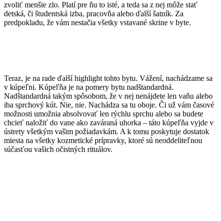
zvoliť menšie zlo. Platí pre ňu to isté, a teda sa z nej môže stať
detská, či študentská izba, pracovňa alebo ďalší šatník. Za
predpokladu, že vám nestačia všetky vstavané skrine v byte.
Teraz, je na rade ďalší highlight tohto bytu. Vážení, nachádzame sa
v kúpeľni. Kúpeľňa je na pomery bytu nadštandardná.
Nadštandardná takým spôsobom, že v nej nenájdete len vaňu alebo
iba sprchový kút. Nie, nie. Nachádza sa tu oboje. Či už vám časové
možnosti umožnia absolvovať len rýchlu sprchu alebo sa budete
chcieť naložiť do vane ako zaváraná uhorka – táto kúpeľňa vyjde v
ústrety všetkým vašim požiadavkám. A k tomu poskytuje dostatok
miesta na všetky kozmetické prípravky, ktoré sú neoddeliteľnou
súčasťou vašich očistných rituálov.