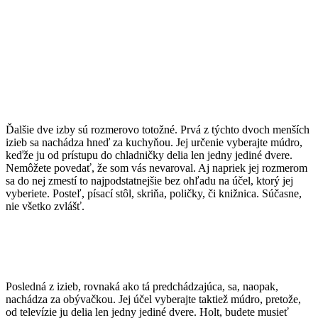
Ďalšie dve izby sú rozmerovo totožné. Prvá z týchto dvoch menších
izieb sa nachádza hneď za kuchyňou. Jej určenie vyberajte múdro,
keďže ju od prístupu do chladničky delia len jedny jediné dvere.
Nemôžete povedať, že som vás nevaroval. Aj napriek jej rozmerom
sa do nej zmestí to najpodstatnejšie bez ohľadu na účel, ktorý jej
vyberiete. Posteľ, písací stôl, skriňa, poličky, či knižnica. Súčasne,
nie všetko zvlášť.
Posledná z izieb, rovnaká ako tá predchádzajúca, sa, naopak,
nachádza za obývačkou. Jej účel vyberajte taktiež múdro, pretože,
od televízie ju delia len jedny jediné dvere. Holt, budete musieť