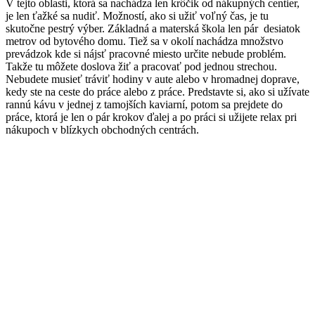
V tejto oblasti, ktorá sa nachádza len krôčik od nákupných centier,
je len ťažké sa nudiť. Možností, ako si užiť voľný čas, je tu
skutočne pestrý výber. Základná a materská škola len pár desiatok
metrov od bytového domu. Tiež sa v okolí nachádza množstvo
prevádzok kde si nájsť pracovné miesto určite nebude problém.
Takže tu môžete doslova žiť a pracovať pod jednou strechou.
Nebudete musieť tráviť hodiny v aute alebo v hromadnej doprave,
kedy ste na ceste do práce alebo z práce. Predstavte si, ako si užívate
rannú kávu v jednej z tamojších kaviarní, potom sa prejdete do
práce, ktorá je len o pár krokov ďalej a po práci si užijete relax pri
nákupoch v blízkych obchodných centrách.