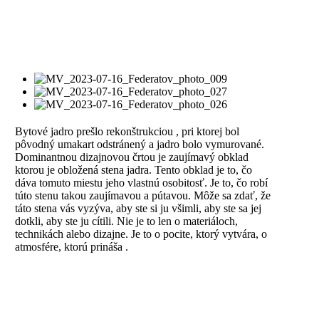
Bytové jadro prešlo rekonštrukciou , pri ktorej bol
pôvodný umakart odstránený a jadro bolo vymurované.
Dominantnou dizajnovou črtou je zaujímavý obklad
ktorou je obložená stena jadra. Tento obklad je to, čo
dáva tomuto miestu jeho vlastnú osobitosť. Je to, čo robí
túto stenu takou zaujímavou a pútavou. Môže sa zdať, že
táto stena vás vyzýva, aby ste si ju všimli, aby ste sa jej
dotkli, aby ste ju cítili. Nie je to len o materiáloch,
technikách alebo dizajne. Je to o pocite, ktorý vytvára, o
atmosfére, ktorú prináša .