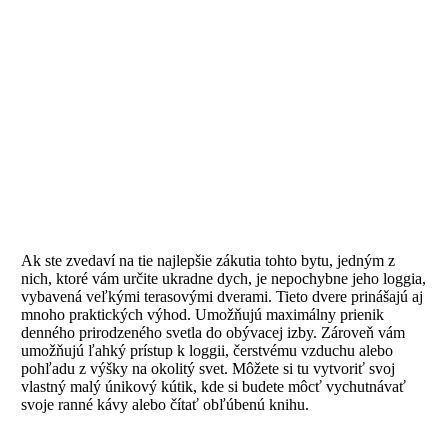
Ak ste zvedaví na tie najlepšie zákutia tohto bytu, jedným z
nich, ktoré vám určite ukradne dych, je nepochybne jeho loggia,
vybavená veľkými terasovými dverami. Tieto dvere prinášajú aj
mnoho praktických výhod. Umožňujú maximálny prienik
denného prirodzeného svetla do obývacej izby. Zároveň vám
umožňujú ľahký prístup k loggii, čerstvému vzduchu alebo
pohľadu z výšky na okolitý svet. Môžete si tu vytvoriť svoj
vlastný malý únikový kútik, kde si budete môcť vychutnávať
svoje ranné kávy alebo čítať obľúbenú knihu.