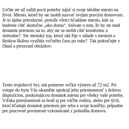
Určite ste už zažili pocit potreby nájsť si svoje ideálne miesto na
život. Miesto, ktoré by ste mohli nazvať svojim pravým domovom.
Je to úplne prirodzené, pretože všetci hľadáme miesto, kde sa
budeme cítiť skutočne „ako doma“. Snívate o tom, že by ste mali
dostatok priestoru na to, aby ste sa mohli cítiť komfortne a
slobodne? Ste mestský typ, ktorý rád žije v súlade s mestom a
širokou škálou využitia voľného času po ruke? Tak pokračujte v
čítaní a prezeraní obrázkov.
Tento trojizbový byt, má pomerne veľkú výmeru až 72 m2. Pri
vstupe do bytu Vás okamžite upokojí jeho priestrannosť s dobrou
dispozíciou, poskytujúcou dostatok miesta pre všetky vaše potreby.
Vďaka priestrannosti sa hodí aj pre väčšie rodiny, alebo pre tých,
ktorí hľadajú dostatok priestoru pre seba a svoje koníčky, prípadne
pre pracovné povinnosti vykonávané z pohodlia domova.