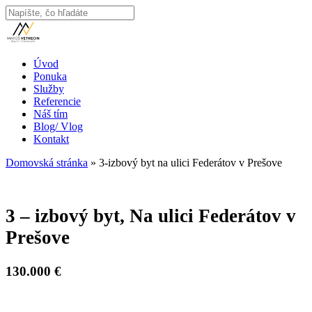
Skip
to
Close
main
Search
content
Menu
Úvod
Ponuka
Služby
Referencie
Náš tím
Blog/ Vlog
Kontakt
Domovská stránka
»
3-izbový byt na ulici Federátov v Prešove
3 – izbový byt, Na ulici Federátov v
Prešove
130.000 €