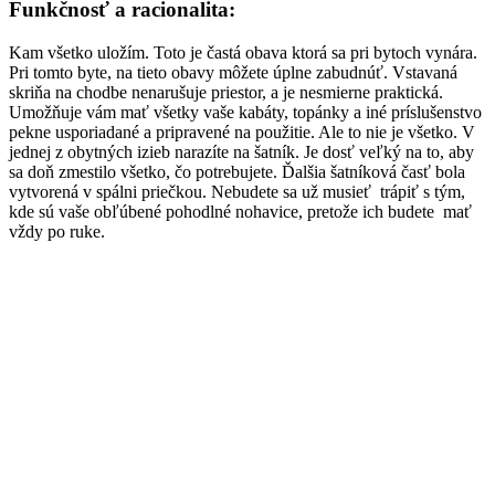
Funkčnosť a racionalita:
Kam všetko uložím. Toto je častá obava ktorá sa pri bytoch vynára.
Pri tomto byte, na tieto obavy môžete úplne zabudnúť. Vstavaná
skriňa na chodbe nenarušuje priestor, a je nesmierne praktická.
Umožňuje vám mať všetky vaše kabáty, topánky a iné príslušenstvo
pekne usporiadané a pripravené na použitie. Ale to nie je všetko. V
jednej z obytných izieb narazíte na šatník. Je dosť veľký na to, aby
sa doň zmestilo všetko, čo potrebujete. Ďalšia šatníková časť bola
vytvorená v spálni priečkou. Nebudete sa už musieť trápiť s tým,
kde sú vaše obľúbené pohodlné nohavice, pretože ich budete mať
vždy po ruke.