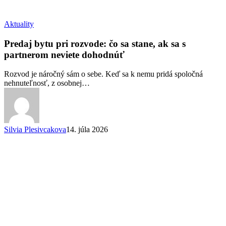
Predaj
Aktuality
bytu
pri
Predaj bytu pri rozvode: čo sa stane, ak sa s
rozvode:
partnerom neviete dohodnúť
čo
sa
Rozvod je náročný sám o sebe. Keď sa k nemu pridá spoločná
stane,
nehnuteľnosť, z osobnej…
ak
sa
s
partnerom
neviete
Silvia Plesivcakova
14. júla 2026
dohodnúť