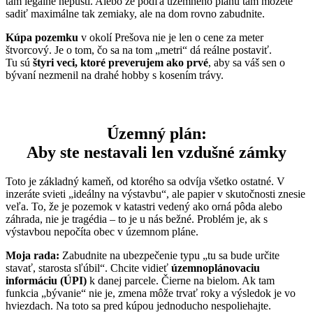
tam legálne nepustí. Alebo že podľa územného plánu tam môžete
sadiť maximálne tak zemiaky, ale na dom rovno zabudnite.
Kúpa pozemku
v okolí Prešova nie je len o cene za meter
štvorcový. Je o tom, čo sa na tom „metri“ dá reálne postaviť.
Tu sú
štyri veci, ktoré preverujem ako prvé
, aby sa váš sen o
bývaní nezmenil na drahé hobby s kosením trávy.
Územný plán:
Aby ste nestavali len vzdušné zámky
Toto je základný kameň, od ktorého sa odvíja všetko ostatné. V
inzeráte svieti „ideálny na výstavbu“, ale papier v skutočnosti znesie
veľa. To, že je pozemok v katastri vedený ako orná pôda alebo
záhrada, nie je tragédia – to je u nás bežné. Problém je, ak s
výstavbou nepočíta obec v územnom pláne.
Moja rada:
Zabudnite na ubezpečenie typu „tu sa bude určite
stavať, starosta sľúbil“. Chcite vidieť
územnoplánovaciu
informáciu (ÚPI)
k danej parcele. Čierne na bielom. Ak tam
funkcia „bývanie“ nie je, zmena môže trvať roky a výsledok je vo
hviezdach. Na toto sa pred kúpou jednoducho nespoliehajte.