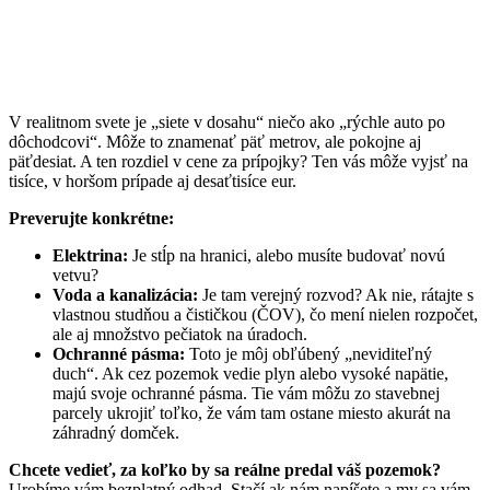
V realitnom svete je „siete v dosahu“ niečo ako „rýchle auto po
dôchodcovi“. Môže to znamenať päť metrov, ale pokojne aj
päťdesiat. A ten rozdiel v cene za prípojky? Ten vás môže vyjsť na
tisíce, v horšom prípade aj desaťtisíce eur.
Preverujte konkrétne:
Elektrina:
Je stĺp na hranici, alebo musíte budovať novú
vetvu?
Voda a kanalizácia:
Je tam verejný rozvod? Ak nie, rátajte s
vlastnou studňou a čističkou (ČOV), čo mení nielen rozpočet,
ale aj množstvo pečiatok na úradoch.
Ochranné pásma:
Toto je môj obľúbený „neviditeľný
duch“. Ak cez pozemok vedie plyn alebo vysoké napätie,
majú svoje ochranné pásma. Tie vám môžu zo stavebnej
parcely ukrojiť toľko, že vám tam ostane miesto akurát na
záhradný domček.
Chcete vedieť, za koľko by sa reálne predal váš pozemok?
Urobíme vám bezplatný odhad. Stačí ak nám napíšete a my sa vám