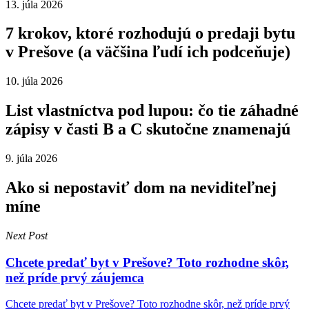
13. júla 2026
7 krokov, ktoré rozhodujú o predaji bytu
v Prešove (a väčšina ľudí ich podceňuje)
10. júla 2026
List vlastníctva pod lupou: čo tie záhadné
zápisy v časti B a C skutočne znamenajú
9. júla 2026
Ako si nepostaviť dom na neviditeľnej
míne
Next Post
Chcete predať byt v Prešove? Toto rozhodne skôr,
než príde prvý záujemca
Chcete predať byt v Prešove? Toto rozhodne skôr, než príde prvý