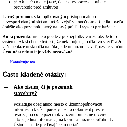
✅ Ak niečo nie je jasné, dajte si vypracovať právne
preverenie pred zmluvou
Lacný pozemok
s komplikovaným prístupom alebo
nevysporiadanými sieťami môže vyjsť v konečnom dôsledku oveľa
drahšie ako pozemok, ktorý na prvý pohľad vyzerá predražene.
Kúpa pozemku
nie je o pocite z peknej fotky v inzeráte. Je to o
systéme. Ak si chcete byť istí, že nekupujete „mačku vo vreci“ a že
vaše peniaze neskončia na lúke, kde nemožno stavať, ozvite sa nám.
Úvodné stretnutie je vždy nezáväzné:
Kontaktujte ma
Často kladené otázky:
Ako zistím, či je pozemok
stavebný?
Požiadajte obec alebo mesto o územnoplánovaciu
informáciu k číslu parcely. Tento dokument presne
uvádza, na čo je pozemok v územnom pláne určený —
a to je jediná informácia, na ktorú sa možno spoľahnúť.
Ústne uistenie predávajúceho nestačí.