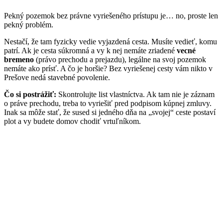
Pekný pozemok bez právne vyriešeného prístupu je… no, proste len
pekný problém.
Nestačí, že tam fyzicky vedie vyjazdená cesta. Musíte vedieť, komu
patrí. Ak je cesta súkromná a vy k nej nemáte zriadené
vecné
bremeno
(právo prechodu a prejazdu), legálne na svoj pozemok
nemáte ako prísť. A čo je horšie? Bez vyriešenej cesty vám nikto v
Prešove nedá stavebné povolenie.
Čo si postrážiť:
Skontrolujte list vlastníctva. Ak tam nie je záznam
o práve prechodu, treba to vyriešiť pred podpisom kúpnej zmluvy.
Inak sa môže stať, že sused si jedného dňa na „svojej“ ceste postaví
plot a vy budete domov chodiť vrtuľníkom.