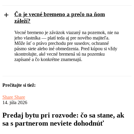
Čo je vecné bremeno a prečo na ňom
záleží?
Vecné bremeno je záväzok viazaný na pozemok, nie na
jeho vlastníka — platí teda aj pre nového majiteľa.
Môže ísť o právo prechodu pre susedov, ochranné
pásmo siete alebo iné obmedzenia. Pred kúpou si vždy
skontrolujte, aké vecné bremená sú na pozemku
zapísané a čo konkrétne znamenajú.
Prečítajte si tiež:
Share
Share
14. júla 2026
Predaj bytu pri rozvode: čo sa stane, ak
sa s partnerom neviete dohodnúť