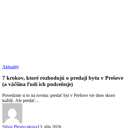
7
Aktuality
krokov,
ktoré
7 krokov, ktoré rozhodujú o predaji bytu v Prešove
rozhodujú
(a väčšina ľudí ich podceňuje)
o
predaji
Povedzme si to na rovinu: predať byt v Prešove vie dnes skoro
bytu
každý. Ale predať…
v
Prešove
(a
väčšina
ľudí
Silvia Plesivcakova
13. júla 2026