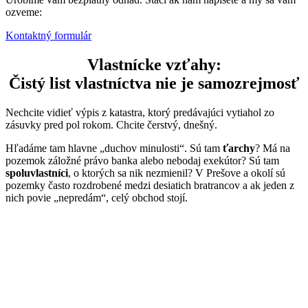
ozveme:
Kontaktný formulár
Vlastnícke vzťahy:
Čistý list vlastníctva nie je samozrejmosť
Nechcite vidieť výpis z katastra, ktorý predávajúci vytiahol zo
zásuvky pred pol rokom. Chcite čerstvý, dnešný.
Hľadáme tam hlavne „duchov minulosti“. Sú tam
ťarchy
? Má na
pozemok záložné právo banka alebo nebodaj exekútor? Sú tam
spoluvlastníci
, o ktorých sa nik nezmienil? V Prešove a okolí sú
pozemky často rozdrobené medzi desiatich bratrancov a ak jeden z
nich povie „nepredám“, celý obchod stojí.