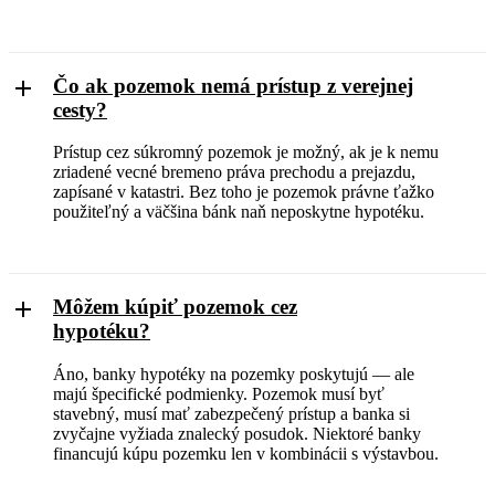
Čo ak pozemok nemá prístup z verejnej
cesty?
Prístup cez súkromný pozemok je možný, ak je k nemu
zriadené vecné bremeno práva prechodu a prejazdu,
zapísané v katastri. Bez toho je pozemok právne ťažko
použiteľný a väčšina bánk naň neposkytne hypotéku.
Môžem kúpiť pozemok cez
hypotéku?
Áno, banky hypotéky na pozemky poskytujú — ale
majú špecifické podmienky. Pozemok musí byť
stavebný, musí mať zabezpečený prístup a banka si
zvyčajne vyžiada znalecký posudok. Niektoré banky
financujú kúpu pozemku len v kombinácii s výstavbou.