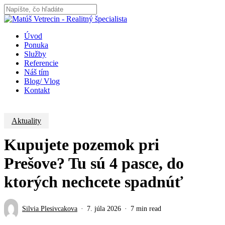
Skip
to
Close
main
Search
content
Menu
Úvod
Ponuka
Služby
Referencie
Náš tím
Blog/ Vlog
Kontakt
Aktuality
Kupujete pozemok pri
Prešove? Tu sú 4 pasce, do
ktorých nechcete spadnúť
Silvia Plesivcakova
7. júla 2026
7 min read