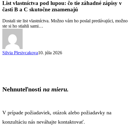
pod
List vlastníctva pod lupou: čo tie záhadné zápisy v
lupou:
časti B a C skutočne znamenajú
čo
tie
Dostali ste list vlastníctva. Možno vám ho poslal predávajúci, možno
záhadné
ste si ho stiahli sami…
zápisy
v
časti
B
a
Silvia Plesivcakova
10. júla 2026
C
skutočne
znamenajú
Nehnuteľnosti
na mieru.
V prípade požiadaviek, otázok alebo požiadavky na
konzultáciu nás neváhajte kontaktovať.